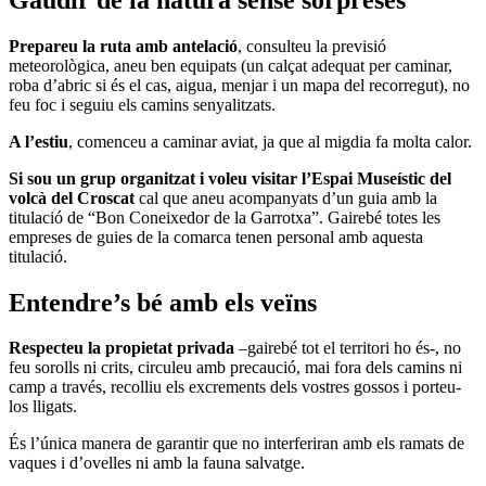
Prepareu la ruta amb antelació
, consulteu la previsió
meteorològica, aneu ben equipats (un calçat adequat per caminar,
roba d’abric si és el cas, aigua, menjar i un mapa del recorregut), no
feu foc i seguiu els camins senyalitzats.
A l’estiu
, comenceu a caminar aviat, ja que al migdia fa molta calor.
Si sou un grup organitzat i voleu visitar l’Espai Museístic del
volcà del Croscat
cal que aneu acompanyats d’un guia amb la
titulació de “Bon Coneixedor de la Garrotxa”. Gairebé totes les
empreses de guies de la comarca tenen personal amb aquesta
titulació.
Entendre’s bé amb els veïns
Respecteu la propietat privada
–gairebé tot el territori ho és-, no
feu sorolls ni crits, circuleu amb precaució, mai fora dels camins ni
camp a través, recolliu els excrements dels vostres gossos i porteu-
los lligats.
És l’única manera de garantir que no interferiran amb els ramats de
vaques i d’ovelles ni amb la fauna salvatge.