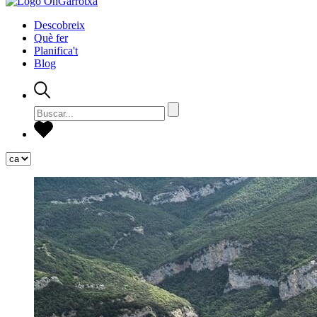
Descobreix
Què fer
Planifica't
Blog