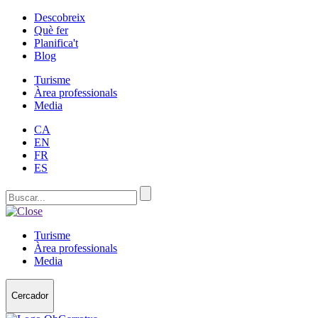
Descobreix
Què fer
Planifica't
Blog
Turisme
Àrea professionals
Media
CA
EN
FR
ES
Turisme
Àrea professionals
Media
Cercador