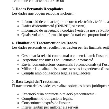
Telèfon de contacte: 972 27 16 00
3. Dades Personals Recopilades
Les dades que podem recopilar inclouen:
Informació de contacte (nom, correu electrònic, telèfon, a
Dades d’identificació (DNI/NIF, si escau).
Informació de navegació i cookies (vegeu la nostra Polít
Qualsevol altra informació que l’usuari ens proporcioni 
4. Finalitat del Tractament de les Dades
Les dades personals es recullen i es tracten per les finalitats seg
Gestionar la relació contractual o comercial amb l’usuari.
Respondre consultes i sol·licituds d’informació.
Enviar comunicacions comercials i promocionals (si l’usua
Millorar la qualitat dels nostres serveis i experiència d’usu
Complir amb obligacions legals i reguladores.
5. Base Legal del Tractament
El tractament de les dades es realitza sobre les bases jurídiques
Execució d’un contracte o relació precontractual.
Compliment d’obligacions legals.
Consentiment exprés de l’usuari.
Interès legítim per millorar els serveis.