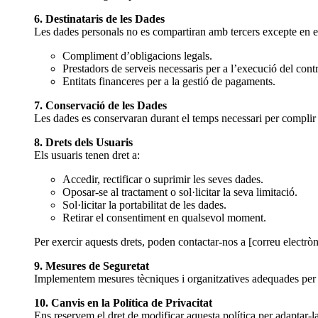
6. Destinataris de les Dades
Les dades personals no es compartiran amb tercers excepte en e
Compliment d’obligacions legals.
Prestadors de serveis necessaris per a l’execució del contr
Entitats financeres per a la gestió de pagaments.
7. Conservació de les Dades
Les dades es conservaran durant el temps necessari per complir am
8. Drets dels Usuaris
Els usuaris tenen dret a:
Accedir, rectificar o suprimir les seves dades.
Oposar-se al tractament o sol·licitar la seva limitació.
Sol·licitar la portabilitat de les dades.
Retirar el consentiment en qualsevol moment.
Per exercir aquests drets, poden contactar-nos a [correu electrò
9. Mesures de Seguretat
Implementem mesures tècniques i organitzatives adequades per gar
10. Canvis en la Política de Privacitat
Ens reservem el dret de modificar aquesta política per adaptar-la 