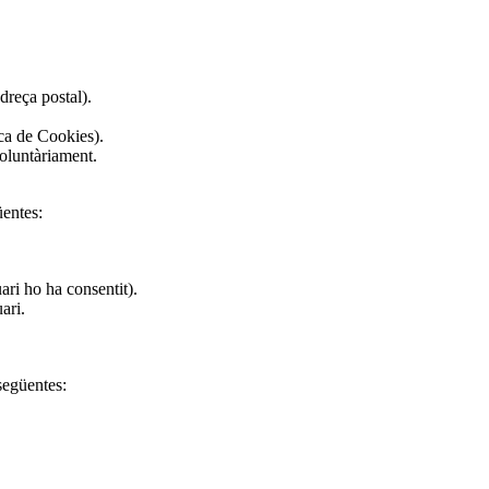
dreça postal).
ica de Cookies).
voluntàriament.
üentes:
ri ho ha consentit).
ari.
 següentes: