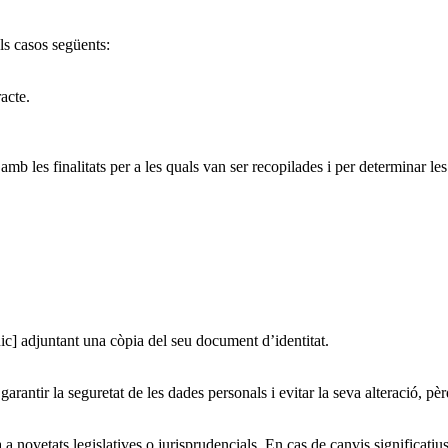
ls casos següents:
acte.
b les finalitats per a les quals van ser recopilades i per determinar les
nic] adjuntant una còpia del seu document d’identitat.
antir la seguretat de les dades personals i evitar la seva alteració, pèr
a novetats legislatives o jurisprudencials. En cas de canvis significatius