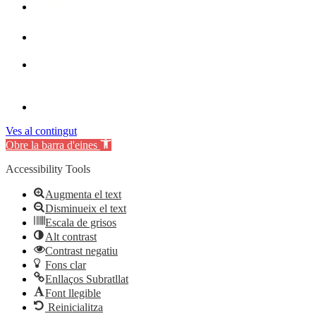
Ves al contingut
Obre la barra d'eines
Accessibility Tools
Augmenta el text
Disminueix el text
Escala de grisos
Alt contrast
Contrast negatiu
Fons clar
Enllaços Subratllat
Font llegible
Reinicialitza