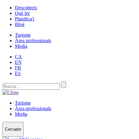
Descobreix
Què fer
Planifica't
Blog
Turisme
Àrea professionals
Media
CA
EN
FR
ES
Turisme
Àrea professionals
Media
Cercador