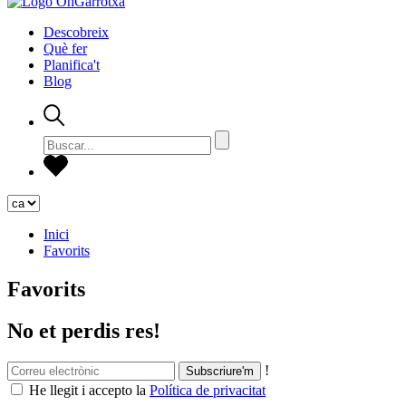
Descobreix
Què fer
Planifica't
Blog
Inici
Favorits
Favorits
No et perdis res!
!
He llegit i accepto la
Política de privacitat