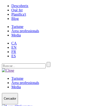
Descobreix
Què fer
Planifica't
Blog
Turisme
Àrea professionals
Media
CA
EN
FR
ES
Turisme
Àrea professionals
Media
Cercador