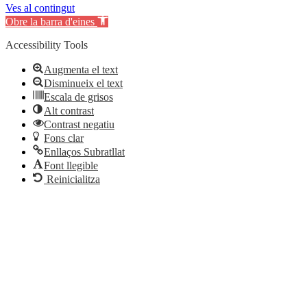
Ves al contingut
Obre la barra d'eines
Accessibility Tools
Augmenta el text
Disminueix el text
Escala de grisos
Alt contrast
Contrast negatiu
Fons clar
Enllaços Subratllat
Font llegible
Reinicialitza