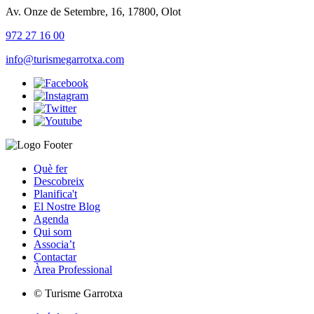
Av. Onze de Setembre, 16, 17800, Olot
972 27 16 00
info@turismegarrotxa.com
Què fer
Descobreix
Planifica't
El Nostre Blog
Agenda
Qui som
Associa’t
Contactar
Àrea Professional
© Turisme Garrotxa