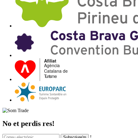
No et perdis res!
!