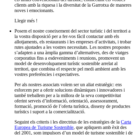
clients amb la riquesa i la diversitat de la Garrotxa de maneres
noves i emocionants.
Llegir més
!
Posem el nostre coneixement del sector turístic i del territori a
la vostra disposició per a fer-vos fàcil contactar amb els
allotjaments, els restaurants i les empreses d’activitats, i trobar
rutes ajustades a les vostres necessitats. Les nostres propostes
s’adapten a una àmplia gamma d’alternatives, des de viatges
corporatius fins a esdeveniments i reunions, promovent un
model de desenvolupament turístic sostenible arrelat al
territori, que combina el respecte pel medi ambient amb les
vostres preferències i expectatives.
Per als nostres associats volem ser un aliat estratègic: ens
esforcem per a oferir solucions dinàmiques i innovadores i
també treballem per a la millora de la seva competitivitat
oferint serveis d’informació, orientació, assessorament,
formació, promoció de l’oferta turística, disseny de productes
turístics i suport a la comercialització.
Seguint els criteris i les directrius de les estratègies de la
Carta
Europea de Turisme Sostenible
, que apliquem amb èxit des
del 2001, som impulsors d’un model de turisme sostenible i de