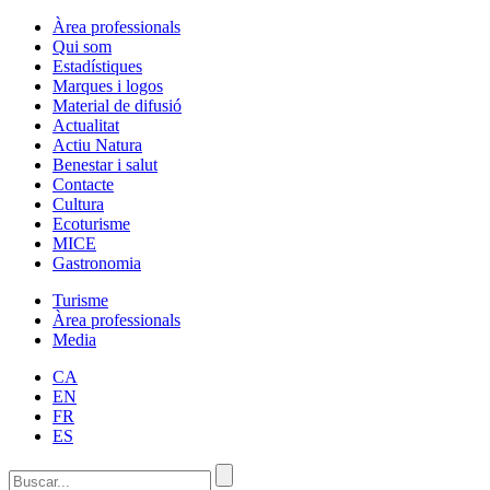
Àrea professionals
Qui som
Estadístiques
Marques i logos
Material de difusió
Actualitat
Actiu Natura
Benestar i salut
Contacte
Cultura
Ecoturisme
MICE
Gastronomia
Turisme
Àrea professionals
Media
CA
EN
FR
ES