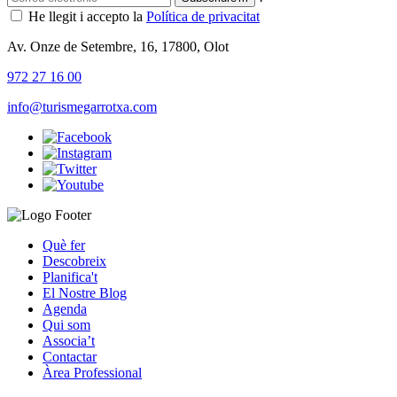
He llegit i accepto la
Política de privacitat
Av. Onze de Setembre, 16, 17800, Olot
972 27 16 00
info@turismegarrotxa.com
Què fer
Descobreix
Planifica't
El Nostre Blog
Agenda
Qui som
Associa’t
Contactar
Àrea Professional