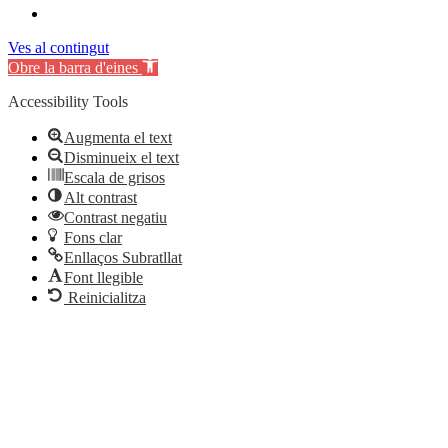
Ves al contingut
Obre la barra d'eines
Accessibility Tools
Augmenta el text
Disminueix el text
Escala de grisos
Alt contrast
Contrast negatiu
Fons clar
Enllaços Subratllat
Font llegible
Reinicialitza