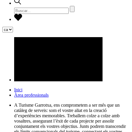
Inici
Àrea professionals
A Turisme Garrotxa, ens comprometem a ser més que un
catàleg de serveis: som el vostre aliat en la creació
d’experiències memorables. Treballem colze a colze amb
vosaltres, assegurant l’èxit de cada projecte per assolir
conjuntament els vostres objectius. Junts podrem transcendir
els límits convencionals del turisme, connectant els vostres