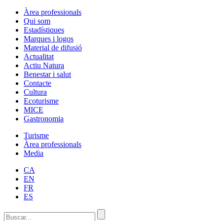
Àrea professionals
Qui som
Estadístiques
Marques i logos
Material de difusió
Actualitat
Actiu Natura
Benestar i salut
Contacte
Cultura
Ecoturisme
MICE
Gastronomia
Turisme
Àrea professionals
Media
CA
EN
FR
ES