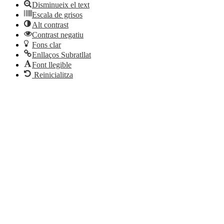
Disminueix el text
Escala de grisos
Alt contrast
Contrast negatiu
Fons clar
Enllaços Subratllat
Font llegible
Reinicialitza