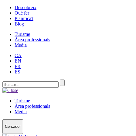
Descobreix
Què fer
Planifica't
Blog
Turisme
Àrea professionals
Media
CA
EN
FR
ES
Turisme
Àrea professionals
Media
Cercador