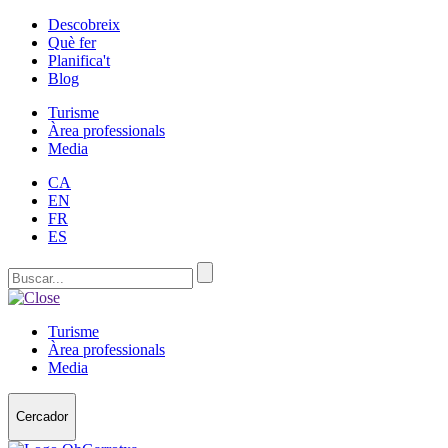
Descobreix
Què fer
Planifica't
Blog
Turisme
Àrea professionals
Media
CA
EN
FR
ES
Turisme
Àrea professionals
Media
Cercador