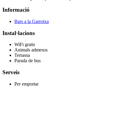
Informació
Bars a la Garrotxa
Instal·lacions
WiFi gratis
Animals admesos
Terrassa
Parada de bus
Serveis
Per emportar