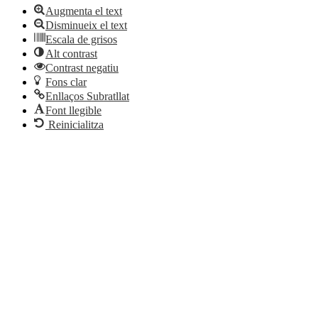
Augmenta el text
Disminueix el text
Escala de grisos
Alt contrast
Contrast negatiu
Fons clar
Enllaços Subratllat
Font llegible
Reinicialitza