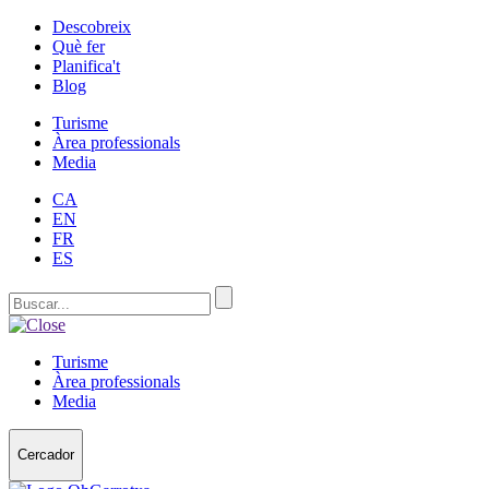
Descobreix
Què fer
Planifica't
Blog
Turisme
Àrea professionals
Media
CA
EN
FR
ES
Turisme
Àrea professionals
Media
Cercador