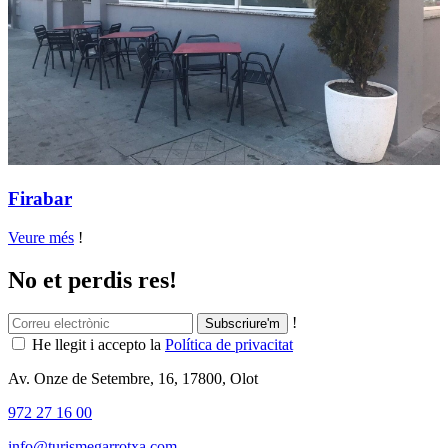
Firabar
Veure més
!
No et perdis res!
!
He llegit i accepto la
Política de privacitat
Av. Onze de Setembre, 16, 17800, Olot
972 27 16 00
info@turismegarrotxa.com