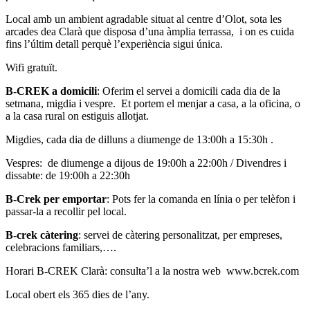
Local amb un ambient agradable situat al centre d’Olot, sota les
arcades dea Clarà que disposa d’una àmplia terrassa, i on es cuida
fins l’últim detall perquè l’experiència sigui única.
Wifi gratuït.
B-CREK a domicili
: Oferim el servei a domicili cada dia de la
setmana, migdia i vespre. Et portem el menjar a casa, a la oficina, o
a la casa rural on estiguis allotjat.
Migdies, cada dia de dilluns a diumenge de 13:00h a 15:30h .
Vespres: de diumenge a dijous de 19:00h a 22:00h / Divendres i
dissabte: de 19:00h a 22:30h
B-Crek per emportar
: Pots fer la comanda en línia o per telèfon i
passar-la a recollir pel local.
B-crek càtering
: servei de càtering personalitzat, per empreses,
celebracions familiars,….
Horari B-CREK Clarà: consulta’l a la nostra web www.bcrek.com
Local obert els 365 dies de l’any.