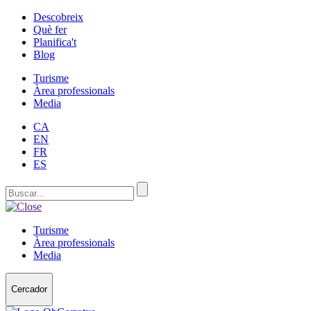
Descobreix
Què fer
Planifica't
Blog
Turisme
Àrea professionals
Media
CA
EN
FR
ES
Turisme
Àrea professionals
Media
Cercador