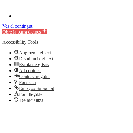
Ves al contingut
Obre la barra d'eines
Accessibility Tools
Augmenta el text
Disminueix el text
Escala de grisos
Alt contrast
Contrast negatiu
Fons clar
Enllaços Subratllat
Font llegible
Reinicialitza