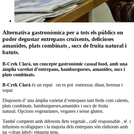
Alternativa gastronòmica per a tots els públics on
poder degustar entrepans cruixents, delicioses
amanides, plats combinats , sucs de fruita natural i
batuts.
B-Crek Clarà, un concepte gastronòmic casual food, amb una
àmplia vareitat d’entrepans, hamburgueses, amanides, sucs i
plats combinats.
B-Crek Clarà
és un espai on es pot esmorzar, dinar, berenar i
sopar.
Disposem d’ una àmplia varietat d’entrepans tant freds com calents,
plats combinats, hamburgueses,amanides i sucs de fruita
natural. Opcions vegetarianes, veganes i sense gluten.
També comptem amb diferents llets vegetals , cafè responsable , té i
infusions ecològiques i la majoria dels entrepans són elaborats amb
pa «clean label» etiqueta neta.