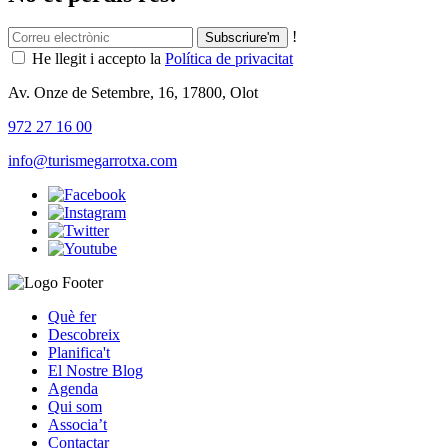
!
He llegit i accepto la
Política de privacitat
Av. Onze de Setembre, 16, 17800, Olot
972 27 16 00
info@turismegarrotxa.com
Què fer
Descobreix
Planifica't
El Nostre Blog
Agenda
Qui som
Associa’t
Contactar