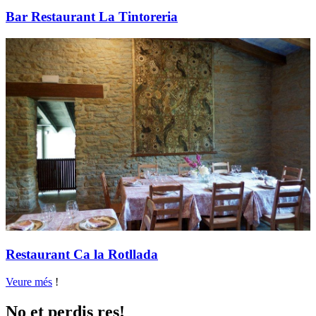
Bar Restaurant La Tintoreria
Restaurant Ca la Rotllada
Veure més
!
No et perdis res!