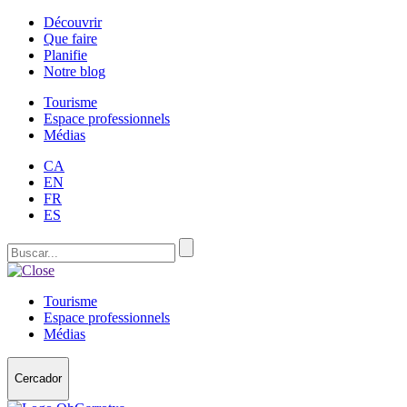
Découvrir
Que faire
Planifie
Notre blog
Tourisme
Espace professionnels
Médias
CA
EN
FR
ES
Tourisme
Espace professionnels
Médias
Cercador