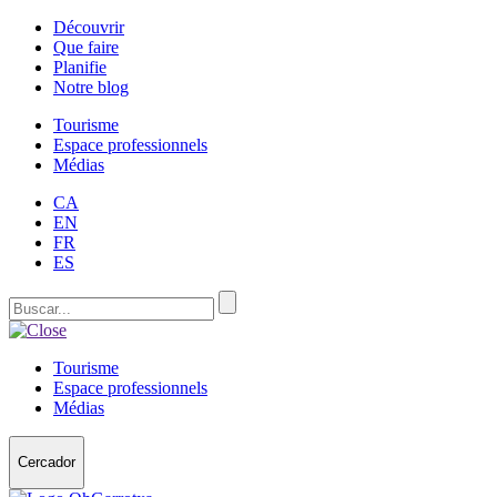
Découvrir
Que faire
Planifie
Notre blog
Tourisme
Espace professionnels
Médias
CA
EN
FR
ES
Tourisme
Espace professionnels
Médias
Cercador