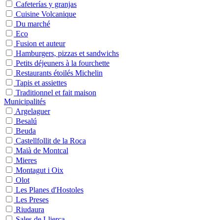
Cafeterías y granjas
Cuisine Volcanique
Du marché
Eco
Fusion et auteur
Hamburgers, pizzas et sandwichs
Petits déjeuners à la fourchette
Restaurants étoilés Michelin
Tapis et assiettes
Traditionnel et fait maison
Municipalités
Argelaguer
Besalú
Beuda
Castellfollit de la Roca
Maià de Montcal
Mieres
Montagut i Oix
Olot
Les Planes d'Hostoles
Les Preses
Riudaura
Sales de Llierca