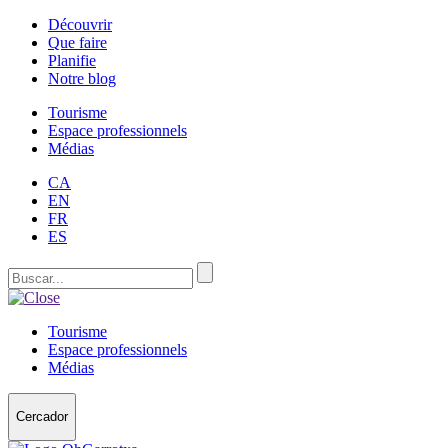
Découvrir
Que faire
Planifie
Notre blog
Tourisme
Espace professionnels
Médias
CA
EN
FR
ES
Tourisme
Espace professionnels
Médias
Cercador