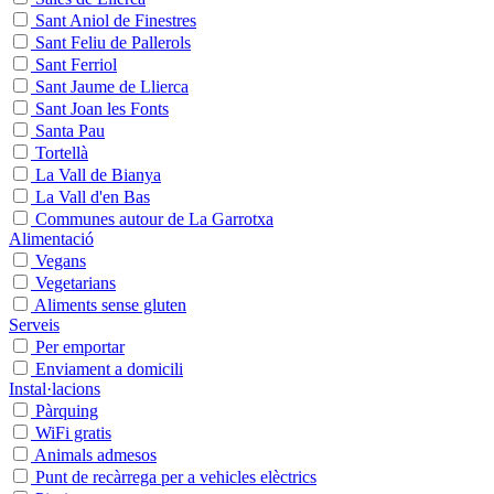
Sant Aniol de Finestres
Sant Feliu de Pallerols
Sant Ferriol
Sant Jaume de Llierca
Sant Joan les Fonts
Santa Pau
Tortellà
La Vall de Bianya
La Vall d'en Bas
Communes autour de La Garrotxa
Alimentació
Vegans
Vegetarians
Aliments sense gluten
Serveis
Per emportar
Enviament a domicili
Instal·lacions
Pàrquing
WiFi gratis
Animals admesos
Punt de recàrrega per a vehicles elèctrics