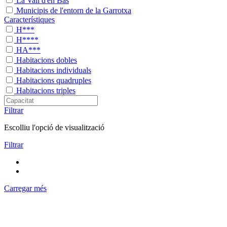
La Vall d'en Bas
Municipis de l'entorn de la Garrotxa
Característiques
H***
H****
HA***
Habitacions dobles
Habitacions individuals
Habitacions quadruples
Habitacions triples
Filtrar
Escolliu l'opció de visualització
Filtrar
Carregar més