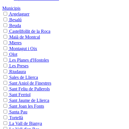
Municipis
Argelaguer
Besalú
Beuda
Castellfollit de la Roca
Maià de Montcal
Mieres
Montagut i Oix
Olot
Les Planes d'Hostoles
Les Preses
Riudaura
Sales de Llierca
Sant Aniol de Finestres
Sant Feliu de Pallerols
Sant Ferriol
Sant Jaume de Llierca
Sant Joan les Fonts
Santa Pau
Tortellà
La Vall de Bianya