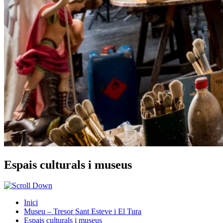
Espais culturals i museus
Inici
Museu – Tresor Sant Esteve i El Tura
Espais culturals i museus