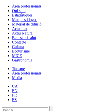
Àrea professionals
Qui som
Estadístiques
Marques i logos
Material de difusió
Actualitat
Actiu Natura
Benestar i salut
Contacte
Cultura
Ecoturisme
MICE
Gastronomia
Turisme
Àrea professionals
Media
CA
EN
FR
ES