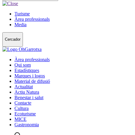
Turisme
Àrea professionals
Media
Cercador
Àrea professionals
Qui som
Estadístiques
Marques i logos
Material de difusió
Actualitat
Actiu Natura
Benestar i salut
Contacte
Cultura
Ecoturisme
MICE
Gastronomia