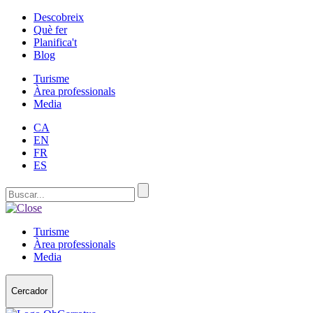
Descobreix
Què fer
Planifica't
Blog
Turisme
Àrea professionals
Media
CA
EN
FR
ES
Turisme
Àrea professionals
Media
Cercador