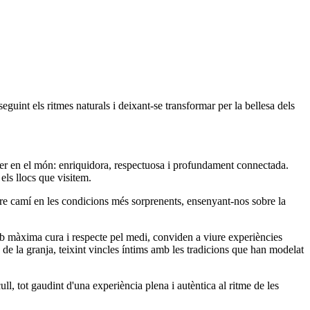
guint els ritmes naturals i deixant-se transformar per la bellesa dels
ser en el món: enriquidora, respectuosa i profundament connectada.
ls llocs que visitem.
obre camí en les condicions més sorprenents, ensenyant-nos sobre la
 amb màxima cura i respecte pel medi, conviden a viure experiències
 de la granja, teixint vincles íntims amb les tradicions que han modelat
ull, tot gaudint d'una experiència plena i autèntica al ritme de les