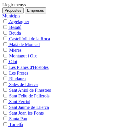
Llegir menys
Propostes
Empreses
Municipis
Argelaguer
Besalú
Beuda
Castellfollit de la Roca
Maià de Montcal
Mieres
Montagut i Oix
Olot
Les Planes d'Hostoles
Les Preses
Riudaura
Sales de Llierca
Sant Aniol de Finestres
Sant Feliu de Pallerols
Sant Ferriol
Sant Jaume de Llierca
Sant Joan les Fonts
Santa Pau
Tortellà