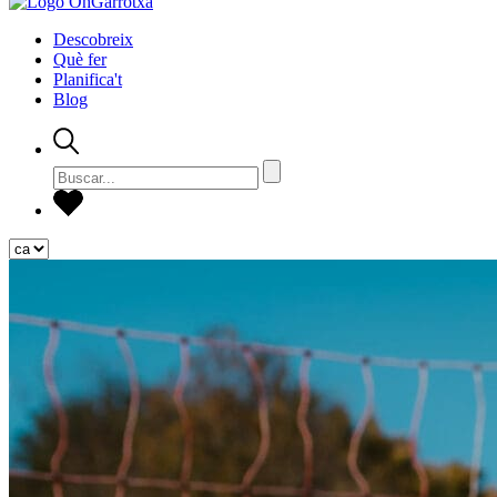
Descobreix
Què fer
Planifica't
Blog