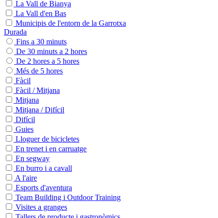
La Vall de Bianya
La Vall d'en Bas
Municipis de l'entorn de la Garrotxa
Durada
Fins a 30 minuts
De 30 minuts a 2 hores
De 2 hores a 5 hores
Més de 5 hores
Fàcil
Fàcil / Mitjana
Mitjana
Mitjana / Difícil
Difícil
Guies
Lloguer de bicicletes
En trenet i en carruatge
En segway
En burro i a cavall
A l'aire
Esports d'aventura
Team Building i Outdoor Training
Visites a granges
Tallers de producte i gastronòmics