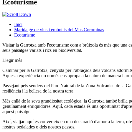
Ecoturisme
Inici
Maridatge de vins i embotits del Mas Corominas
Ecoturisme
Visitar la Garrotxa amb l'ecoturisme com a brúixola és més que una esca
seus paisatges variats i rics en biodiversitat.
Llegir més
Caminar per la Garrotxa, cenyida per l’abraçada dels volcans adormit
Aquesta experiència no només ens apropa a la natura de manera harmòni
Passejant pels senders del Parc Natural de la Zona Volcànica de la Garr
resiliència i la bellesa de la nostra terra.
Més enllà de la seva grandiositat ecològica, la Garrotxa també brilla p
genuïnament enriquidores. Aquí, cada estada és una oportunitat d'aprend
aquest paisatge.
Així, viatjar aquí es converteix en una declaració d'amor a la terra, ofe
nostres pedalades o dels nostres passos.