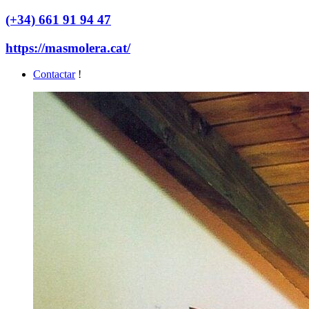
(+34) 661 91 94 47
https://masmolera.cat/
Contactar
!