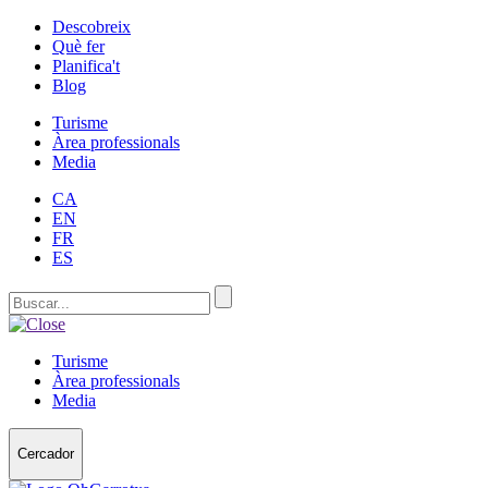
Descobreix
Què fer
Planifica't
Blog
Turisme
Àrea professionals
Media
CA
EN
FR
ES
Turisme
Àrea professionals
Media
Cercador