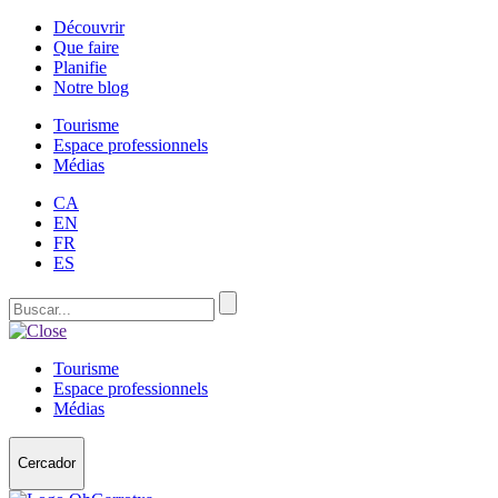
Découvrir
Que faire
Planifie
Notre blog
Tourisme
Espace professionnels
Médias
CA
EN
FR
ES
Tourisme
Espace professionnels
Médias
Cercador