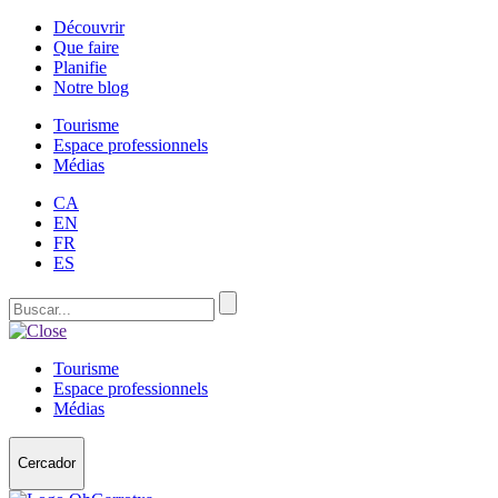
Découvrir
Que faire
Planifie
Notre blog
Tourisme
Espace professionnels
Médias
CA
EN
FR
ES
Tourisme
Espace professionnels
Médias
Cercador