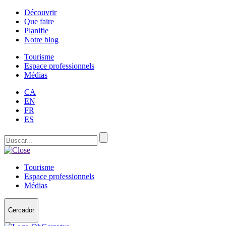
Découvrir
Que faire
Planifie
Notre blog
Tourisme
Espace professionnels
Médias
CA
EN
FR
ES
Tourisme
Espace professionnels
Médias
Cercador