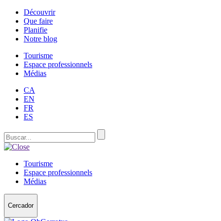
Découvrir
Que faire
Planifie
Notre blog
Tourisme
Espace professionnels
Médias
CA
EN
FR
ES
Tourisme
Espace professionnels
Médias
Cercador