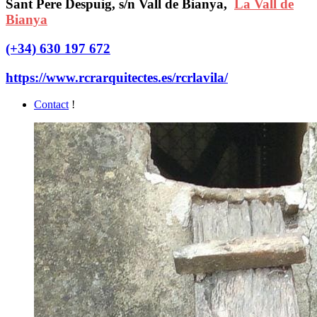
Sant Pere Despuig, s/n Vall de Bianya,
La Vall de
Bianya
(+34) 630 197 672
https://www.rcrarquitectes.es/rcrlavila/
Contact
!