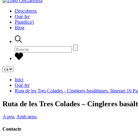
Descobreix
Què fer
Planifica't
Blog
Inici
Què fer
Ruta de les Tres Colades - Cingleres basàltiques. Itinerari 16 P
Ruta de les Tres Colades – Cingleres basàlt
A peu
,
Amb nens
,
Contacte