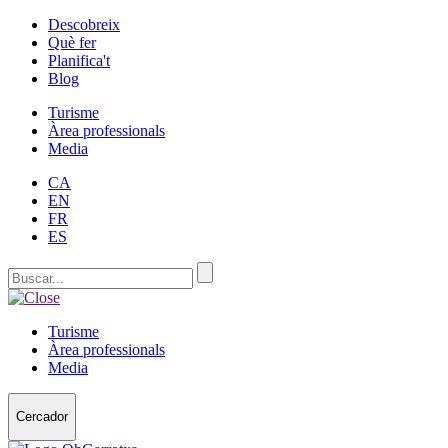
Descobreix
Què fer
Planifica't
Blog
Turisme
Àrea professionals
Media
CA
EN
FR
ES
Turisme
Àrea professionals
Media
Cercador