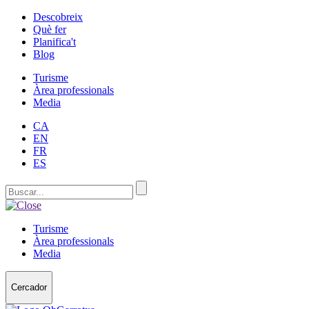
Descobreix
Què fer
Planifica't
Blog
Turisme
Àrea professionals
Media
CA
EN
FR
ES
Turisme
Àrea professionals
Media
Cercador