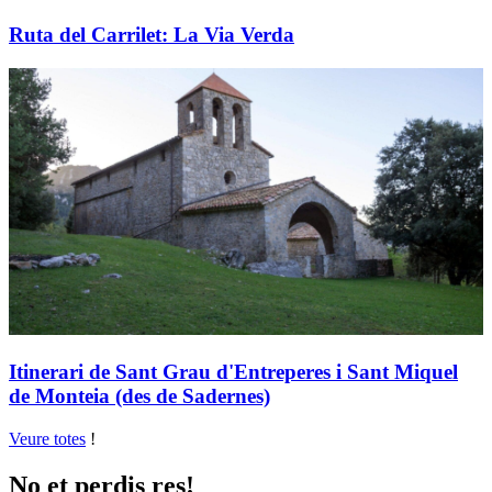
Ruta del Carrilet: La Via Verda
Itinerari de Sant Grau d'Entreperes i Sant Miquel
de Monteia (des de Sadernes)
Veure totes
!
No et perdis res!