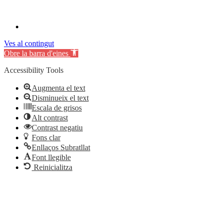
Ves al contingut
Obre la barra d'eines
Accessibility Tools
Augmenta el text
Disminueix el text
Escala de grisos
Alt contrast
Contrast negatiu
Fons clar
Enllaços Subratllat
Font llegible
Reinicialitza