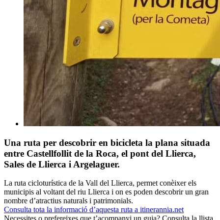
Una ruta per descobrir en bicicleta la plana situada
entre Castellfollit de la Roca, el pont del Llierca,
Sales de Llierca i Argelaguer.
La ruta cicloturística de la Vall del Llierca, permet conèixer els
municipis al voltant del riu Llierca i on es poden descobrir un gran
nombre d’atractius naturals i patrimonials.
Consulta tota la informació d’aquesta ruta a itinerannia.net
Necessites o prefereixes que t’acompanyi un guia? Consulta la llista