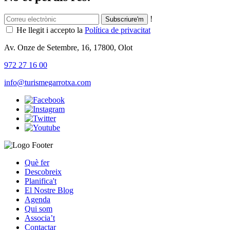
!
He llegit i accepto la
Política de privacitat
Av. Onze de Setembre, 16, 17800, Olot
972 27 16 00
info@turismegarrotxa.com
Què fer
Descobreix
Planifica't
El Nostre Blog
Agenda
Qui som
Associa’t
Contactar