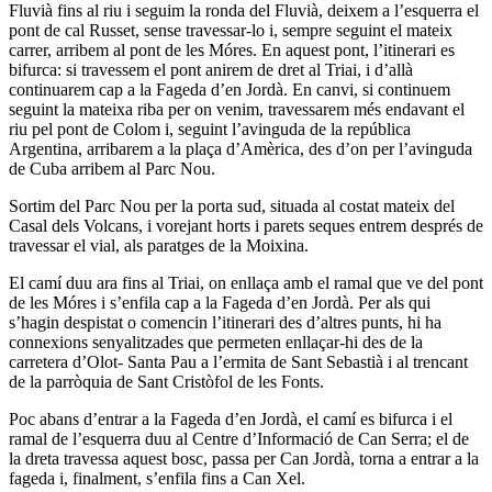
Fluvià fins al riu i seguim la ronda del Fluvià, deixem a l’esquerra el
pont de cal Russet, sense travessar-lo i, sempre seguint el mateix
carrer, arribem al pont de les Móres. En aquest pont, l’itinerari es
bifurca: si travessem el pont anirem de dret al Triai, i d’allà
continuarem cap a la Fageda d’en Jordà. En canvi, si continuem
seguint la mateixa riba per on venim, travessarem més endavant el
riu pel pont de Colom i, seguint l’avinguda de la república
Argentina, arribarem a la plaça d’Amèrica, des d’on per l’avinguda
de Cuba arribem al Parc Nou.
Sortim del Parc Nou per la porta sud, situada al costat mateix del
Casal dels Volcans, i vorejant horts i parets seques entrem després de
travessar el vial, als paratges de la Moixina.
El camí duu ara fins al Triai, on enllaça amb el ramal que ve del pont
de les Móres i s’enfila cap a la Fageda d’en Jordà. Per als qui
s’hagin despistat o comencin l’itinerari des d’altres punts, hi ha
connexions senyalitzades que permeten enllaçar-hi des de la
carretera d’Olot- Santa Pau a l’ermita de Sant Sebastià i al trencant
de la parròquia de Sant Cristòfol de les Fonts.
Poc abans d’entrar a la Fageda d’en Jordà, el camí es bifurca i el
ramal de l’esquerra duu al Centre d’Informació de Can Serra; el de
la dreta travessa aquest bosc, passa per Can Jordà, torna a entrar a la
fageda i, finalment, s’enfila fins a Can Xel.