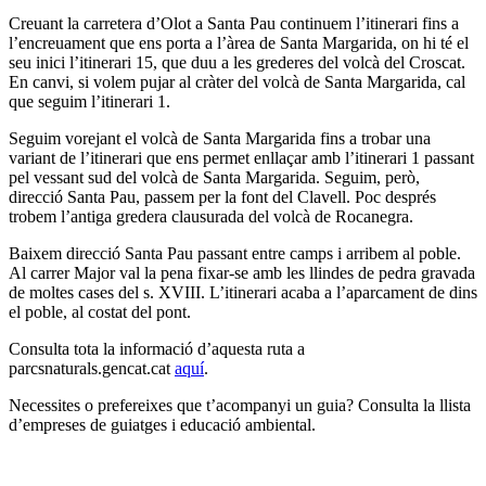
Creuant la carretera d’Olot a Santa Pau continuem l’itinerari fins a
l’encreuament que ens porta a l’àrea de Santa Margarida, on hi té el
seu inici l’itinerari 15, que duu a les grederes del volcà del Croscat.
En canvi, si volem pujar al cràter del volcà de Santa Margarida, cal
que seguim l’itinerari 1.
Seguim vorejant el volcà de Santa Margarida fins a trobar una
variant de l’itinerari que ens permet enllaçar amb l’itinerari 1 passant
pel vessant sud del volcà de Santa Margarida. Seguim, però,
direcció Santa Pau, passem per la font del Clavell. Poc després
trobem l’antiga gredera clausurada del volcà de Rocanegra.
Baixem direcció Santa Pau passant entre camps i arribem al poble.
Al carrer Major val la pena fixar-se amb les llindes de pedra gravada
de moltes cases del s. XVIII. L’itinerari acaba a l’aparcament de dins
el poble, al costat del pont.
Consulta tota la informació d’aquesta ruta a
parcsnaturals.gencat.cat
aquí
.
Necessites o prefereixes que t’acompanyi un guia? Consulta la llista
d’empreses de guiatges i educació ambiental.