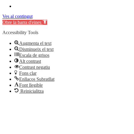
Ves al contingut
Obre la barra d'eines
Accessibility Tools
Augmenta el text
Disminueix el text
Escala de grisos
Alt contrast
Contrast negatiu
Fons clar
Enllaços Subratllat
Font llegible
Reinicialitza