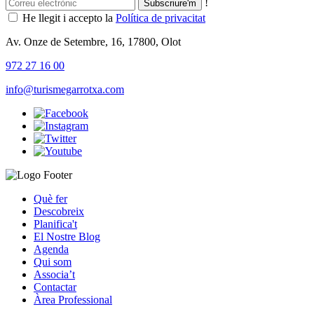
!
He llegit i accepto la
Política de privacitat
Av. Onze de Setembre, 16, 17800, Olot
972 27 16 00
info@turismegarrotxa.com
Què fer
Descobreix
Planifica't
El Nostre Blog
Agenda
Qui som
Associa’t
Contactar
Àrea Professional