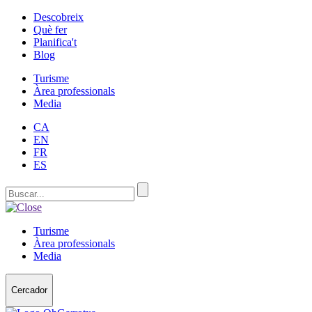
Descobreix
Què fer
Planifica't
Blog
Turisme
Àrea professionals
Media
CA
EN
FR
ES
Turisme
Àrea professionals
Media
Cercador