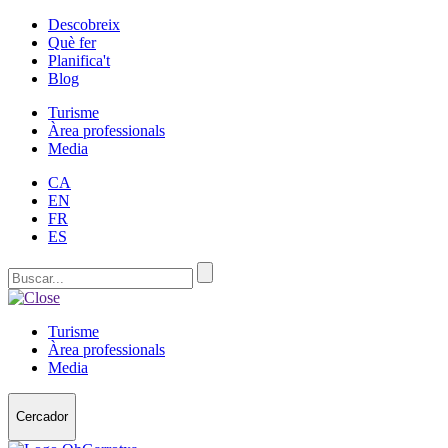
Descobreix
Què fer
Planifica't
Blog
Turisme
Àrea professionals
Media
CA
EN
FR
ES
Turisme
Àrea professionals
Media
Cercador