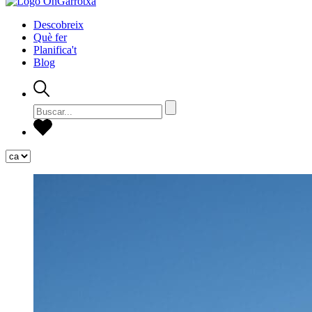
Descobreix
Què fer
Planifica't
Blog