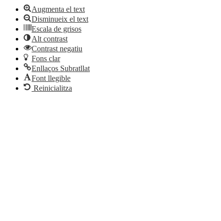
Augmenta el text
Disminueix el text
Escala de grisos
Alt contrast
Contrast negatiu
Fons clar
Enllaços Subratllat
Font llegible
Reinicialitza