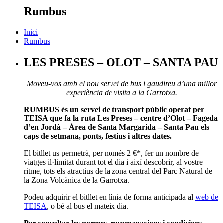
Rumbus
Inici
Rumbus
LES PRESES – OLOT – SANTA PAU
Moveu-vos amb el nou servei de bus i gaudireu d’una millor
experiència de visita a la Garrotxa.
RUMBUS és un servei de transport públic operat per
TEISA que fa la ruta Les Preses – centre d’Olot – Fageda
d’en Jordà – Àrea de Santa Margarida – Santa Pau els
caps de setmana, ponts, festius i altres dates.
El bitllet us permetrà, per només 2 €*, fer un nombre de
viatges il·limitat durant tot el dia i així descobrir, al vostre
ritme, tots els atractius de la zona central del Parc Natural de
la Zona Volcànica de la Garrotxa.
Podeu adquirir el bitllet en línia de forma anticipada al
web de
TEISA
, o bé al bus el mateix dia.
Per consultar les normes, recomanacions i condicions