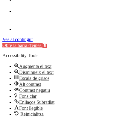
Ves al contingut
Obre la barra d'eines
Accessibility Tools
Augmenta el text
Disminueix el text
Escala de grisos
Alt contrast
Contrast negatiu
Fons clar
Enllaços Subratllat
Font llegible
Reinicialitza