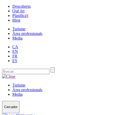
Descobreix
Què fer
Planifica't
Blog
Turisme
Àrea professionals
Media
CA
EN
FR
ES
Turisme
Àrea professionals
Media
Cercador