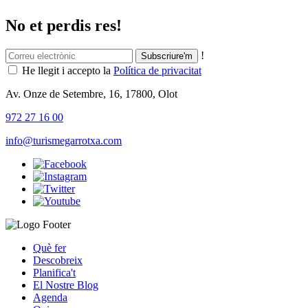
No et perdis res!
!
He llegit i accepto la
Política de privacitat
Av. Onze de Setembre, 16, 17800, Olot
972 27 16 00
info@turismegarrotxa.com
Què fer
Descobreix
Planifica't
El Nostre Blog
Agenda