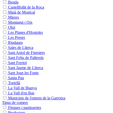
Beuda
Castellfollit de la Roca
Maià de Montcal
Mieres
Montagut i Oix
Olot
Les Planes d'Hostoles
Les Preses
Riudaura
Sales de Llierca
Sant Aniol de Finestres
Sant Feliu de Pallerols
Sant Ferriol
Sant Jaume de Llierca
Sant Joan les Fonts
Santa Pau
Tortellà
La Vall de Bianya
La Vall d'en Bas
Municipis de l'entorn de la Garrotxa
Tipus de comerç
Fleques i pastisseries
Productors