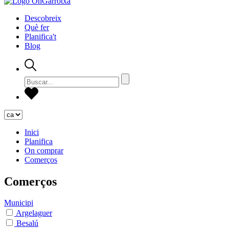
Descobreix
Què fer
Planifica't
Blog
Inici
Planifica
On comprar
Comerços
Comerços
Municipi
Argelaguer
Besalú