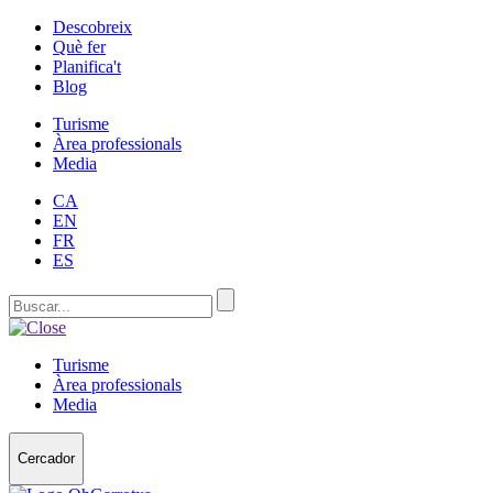
Descobreix
Què fer
Planifica't
Blog
Turisme
Àrea professionals
Media
CA
EN
FR
ES
Turisme
Àrea professionals
Media
Cercador