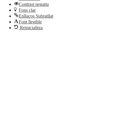
Contrast negatiu
Fons clar
Enllaços Subratllat
Font llegible
Reinicialitza