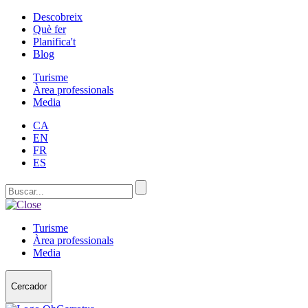
Descobreix
Què fer
Planifica't
Blog
Turisme
Àrea professionals
Media
CA
EN
FR
ES
Turisme
Àrea professionals
Media
Cercador