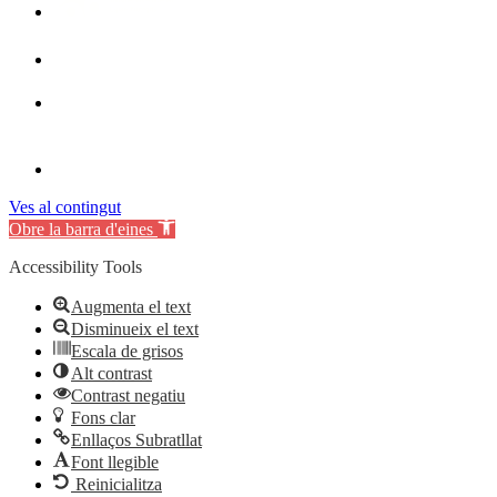
Ves al contingut
Obre la barra d'eines
Accessibility Tools
Augmenta el text
Disminueix el text
Escala de grisos
Alt contrast
Contrast negatiu
Fons clar
Enllaços Subratllat
Font llegible
Reinicialitza