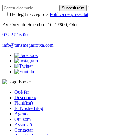
!
He llegit i accepto la
Política de privacitat
Av. Onze de Setembre, 16, 17800, Olot
972 27 16 00
info@turismegarrotxa.com
Què fer
Descobreix
Planifica't
El Nostre Blog
Agenda
Qui som
Associa’t
Contactar