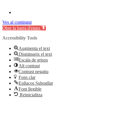
Ves al contingut
Obre la barra d'eines
Accessibility Tools
Augmenta el text
Disminueix el text
Escala de grisos
Alt contrast
Contrast negatiu
Fons clar
Enllaços Subratllat
Font llegible
Reinicialitza