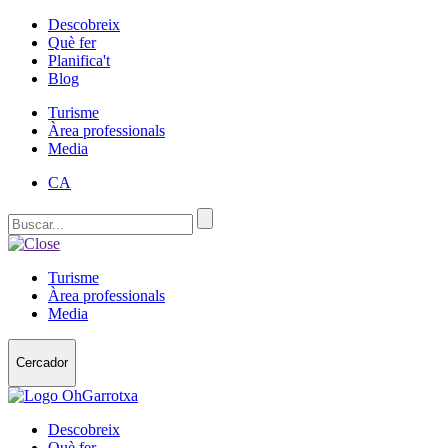
Descobreix
Què fer
Planifica't
Blog
Turisme
Àrea professionals
Media
CA
Turisme
Àrea professionals
Media
Cercador
Descobreix
Què fer