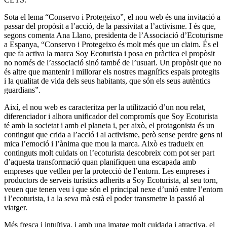
Sota el lema “Conservo i Protegeixo”, el nou web és una invitació a
passar del propòsit a l’acció, de la passivitat a l’activisme. I és que,
segons comenta Ana Llano, presidenta de l’Associació d’Ecoturisme
a Espanya, “Conservo i Protegeixo és molt més que un claim. És el
que fa activa la marca Soy Ecoturista i posa en pràctica el propòsit
no només de l’associació sinó també de l’usuari. Un propòsit que no
és altre que mantenir i millorar els nostres magnífics espais protegits
i la qualitat de vida dels seus habitants, que són els seus autèntics
guardians”.
Així, el nou web es caracteritza per la utilització d’un nou relat,
diferenciador i alhora unificador del compromís que Soy Ecoturista
té amb la societat i amb el planeta i, per això, el protagonista és un
contingut que crida a l’acció i al activisme, però sense perdre gens ni
mica l’emoció i l’ànima que mou la marca. Això es tradueix en
continguts molt cuidats on l’ecoturista descobreix com pot ser part
d’aquesta transformació quan planifiquen una escapada amb
empreses que vetllen per la protecció de l’entorn. Les empreses i
productors de serveis turístics adherits a Soy Ecoturista, al seu torn,
veuen que tenen veu i que són el principal nexe d’unió entre l’entorn
i l’ecoturista, i a la seva mà està el poder transmetre la passió al
viatger.
Més fresca i intuïtiva, i amb una imatge molt cuidada i atractiva, el