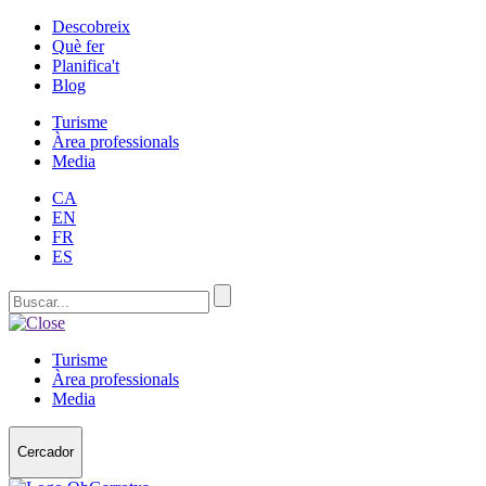
Descobreix
Què fer
Planifica't
Blog
Turisme
Àrea professionals
Media
CA
EN
FR
ES
Turisme
Àrea professionals
Media
Cercador