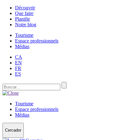
Découvrir
Que faire
Planifie
Notre blog
Tourisme
Espace professionnels
Médias
CA
EN
FR
ES
Tourisme
Espace professionnels
Médias
Cercador