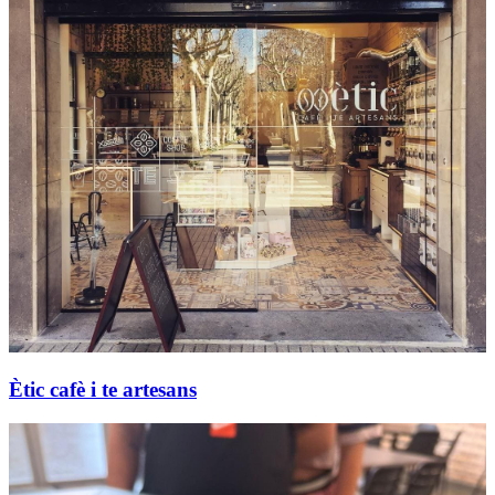
Ètic cafè i te artesans