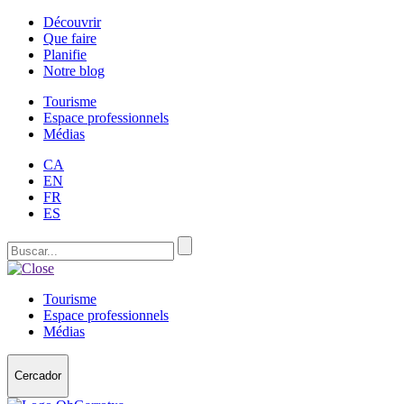
Découvrir
Que faire
Planifie
Notre blog
Tourisme
Espace professionnels
Médias
CA
EN
FR
ES
Tourisme
Espace professionnels
Médias
Cercador