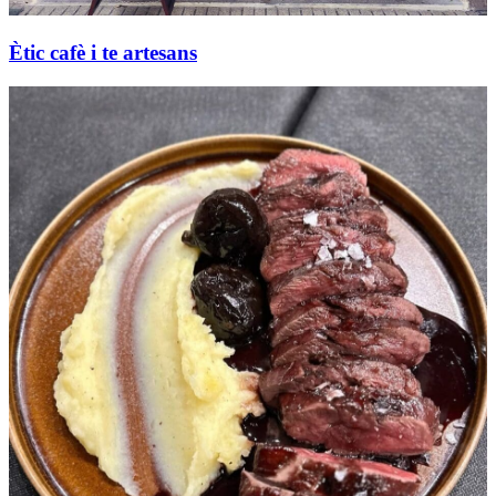
Ètic cafè i te artesans