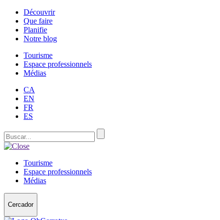
Découvrir
Que faire
Planifie
Notre blog
Tourisme
Espace professionnels
Médias
CA
EN
FR
ES
Tourisme
Espace professionnels
Médias
Cercador