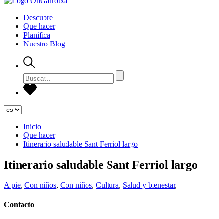
Descubre
Que hacer
Planifica
Nuestro Blog
Inicio
Que hacer
Itinerario saludable Sant Ferriol largo
Itinerario saludable Sant Ferriol largo
A pie
,
Con niños
,
Con niños
,
Cultura
,
Salud y bienestar
,
Contacto