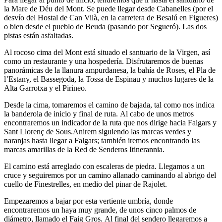
la Mare de Déu del Mont. Se puede llegar desde Cabanelles (por el
desvío del Hostal de Can Vilà, en la carretera de Besalú en Figueres)
o bien desde el pueblo de Beuda (pasando por Segueró). Las dos
pistas están asfaltadas.
Al rocoso cima del Mont está situado el santuario de la Virgen, así
como un restaurante y una hospedería. Disfrutaremos de buenas
panorámicas de la llanura ampurdanesa, la bahía de Roses, el Pla de
l’Estany, el Bassegoda, la Tossa de Espinau y muchos lugares de la
Alta Garrotxa y el Pirineo.
Desde la cima, tomaremos el camino de bajada, tal como nos indica
la banderola de inicio y final de ruta. Al cabo de unos metros
encontraremos un indicador de la ruta que nos dirige hacia Falgars y
Sant Llorenç de Sous.Anirem siguiendo las marcas verdes y
naranjas hasta llegar a Falgars; también iremos encontrando las
marcas amarillas de la Red de Senderos Itinerannia.
El camino está arreglado con escaleras de piedra. Llegamos a un
cruce y seguiremos por un camino allanado caminando al abrigo del
cuello de Finestrelles, en medio del pinar de Rajolet.
Empezaremos a bajar por esta vertiente umbría, donde
encontraremos un haya muy grande, de unos cinco palmos de
diámetro, llamado el Faig Gros. Al final del sendero llegaremos a