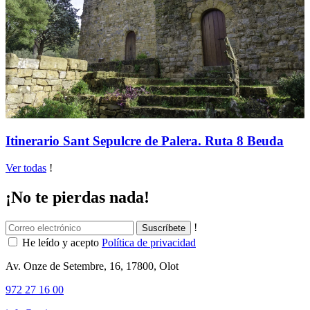
Itinerario Sant Sepulcre de Palera. Ruta 8 Beuda
Ver todas
!
¡No te pierdas nada!
!
He leído y acepto
Política de privacidad
Av. Onze de Setembre, 16, 17800, Olot
972 27 16 00