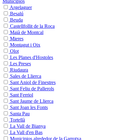
Municipios
Argelaguer
Besalú
Beuda
Castellfollit de la Roca
Maià de Montcal
Mieres
Montagut i Oix
Olot
Les Planes d'Hostoles
Les Preses
Riudaura
Sales de Llierca
Sant Aniol de Finestres
Sant Feliu de Pallerols
Sant Ferriol
Sant Jaume de Llierca
Sant Joan les Fonts
Santa Pau
Tortellà
La Vall de Bianya
La Vall d'en Bas
Municipios alrededor de la Garrotxa