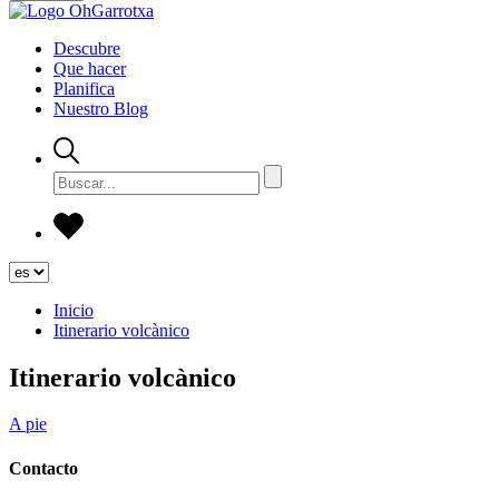
Descubre
Que hacer
Planifica
Nuestro Blog
Inicio
Itinerario volcànico
Itinerario volcànico
A pie
Contacto