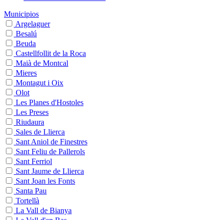
Municipios
Argelaguer
Besalú
Beuda
Castellfollit de la Roca
Maià de Montcal
Mieres
Montagut i Oix
Olot
Les Planes d'Hostoles
Les Preses
Riudaura
Sales de Llierca
Sant Aniol de Finestres
Sant Feliu de Pallerols
Sant Ferriol
Sant Jaume de Llierca
Sant Joan les Fonts
Santa Pau
Tortellà
La Vall de Bianya