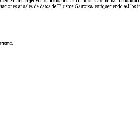
mente datos objetivos relacionados con el ámbito ambiental, económico y
taciones anuales de datos de Turisme Garrotxa, enriqueciendo así los in
urismo.