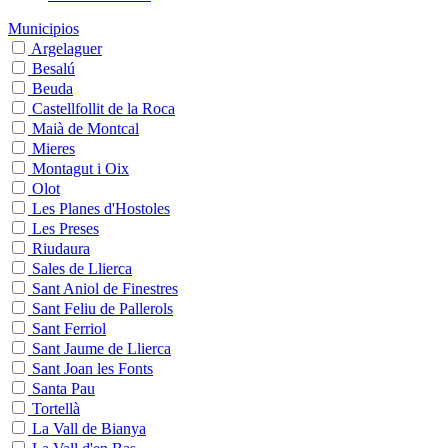
Municipios
Argelaguer
Besalú
Beuda
Castellfollit de la Roca
Maià de Montcal
Mieres
Montagut i Oix
Olot
Les Planes d'Hostoles
Les Preses
Riudaura
Sales de Llierca
Sant Aniol de Finestres
Sant Feliu de Pallerols
Sant Ferriol
Sant Jaume de Llierca
Sant Joan les Fonts
Santa Pau
Tortellà
La Vall de Bianya