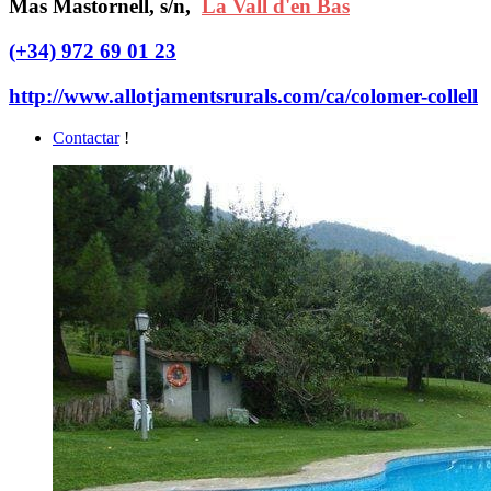
Mas Mastornell, s/n,
La Vall d'en Bas
(+34) 972 69 01 23
http://www.allotjamentsrurals.com/ca/colomer-collell
Contactar
!