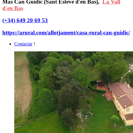
Mas Can Guidic (Sant Esteve d'en Bas),
La Vall
d'en Bas
(+34) 649 20 69 53
https://arural.com/allotjament/casa-rural-can-guidic/
Contactar
!