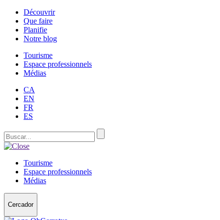
Découvrir
Que faire
Planifie
Notre blog
Tourisme
Espace professionnels
Médias
CA
EN
FR
ES
Tourisme
Espace professionnels
Médias
Cercador