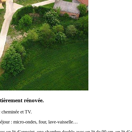
tièrement rénovée.
c cheminée et TV.
séjour : micro-ondes, four, lave-vaisselle…
 un lit d’appoint, une chambre double avec un lit de 90 cm, un lit d’