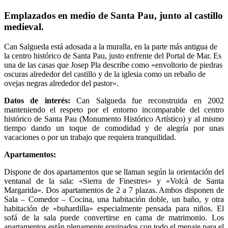
Emplazados en medio de Santa Pau, junto al castillo
medieval.
Can Salgueda está adosada a la muralla, en la parte más antigua de
la centro histórico de Santa Pau, justo enfrente del Portal de Mar. Es
una de las casas que Josep Pla describe como «envoltorio de piedras
oscuras alrededor del castillo y de la iglesia como un rebaño de
ovejas negras alrededor del pastor».
Datos de interés:
Can Salgueda fue reconstruida en 2002
manteniendo el respeto por el entorno incomparable del centro
histórico de Santa Pau (Monumento Histórico Artístico) y al mismo
tiempo dando un toque de comodidad y de alegría por unas
vacaciones o por un trabajo que requiera tranquilidad.
Apartamentos:
Dispone de dos apartamentos que se llaman según la orientación del
ventanal de la sala: «Sierra de Finestres» y «Volcà de Santa
Margarida». Dos apartamentos de 2 a 7 plazas. Ambos disponen de
Sala – Comedor – Cocina, una habitación doble, un baño, y otra
habitación de «buhardilla» especialmente pensada para niños. El
sofá de la sala puede convertirse en cama de matrimonio. Los
apartamentos están plenamente equipados con todo el menaje para el