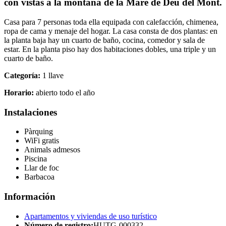
con vistas a la montaña de la Mare de Déu del Mont.
Casa para 7 personas toda ella equipada con calefacción, chimenea,
ropa de cama y menaje del hogar. La casa consta de dos plantas: en
la planta baja hay un cuarto de baño, cocina, comedor y sala de
estar. En la planta piso hay dos habitaciones dobles, una triple y un
cuarto de baño.
Categoría:
1 llave
Horario:
abierto todo el año
Instalaciones
Pàrquing
WiFi gratis
Animals admesos
Piscina
Llar de foc
Barbacoa
Información
Apartamentos y viviendas de uso turístico
Número de registro:
HUTG-000332