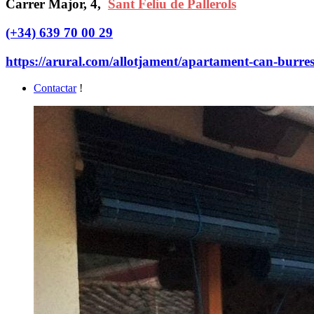
Carrer Major, 4,
Sant Feliu de Pallerols
(+34) 639 70 00 29
https://arural.com/allotjament/apartament-can-burres
Contactar
!