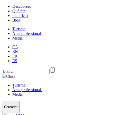
Descobreix
Què fer
Planifica't
Blog
Turisme
Àrea professionals
Media
CA
EN
FR
ES
Turisme
Àrea professionals
Media
Cercador