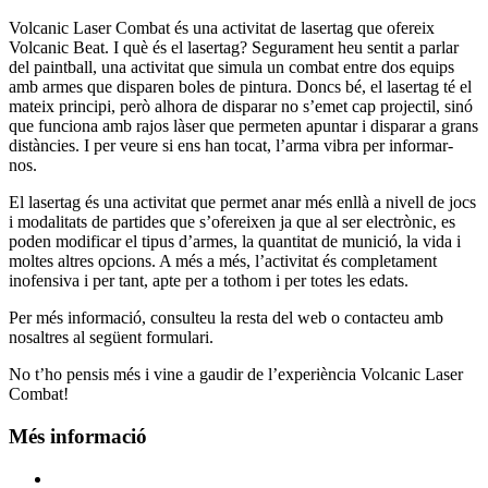
Volcanic Laser Combat és una activitat de lasertag que ofereix
Volcanic Beat. I què és el lasertag? Segurament heu sentit a parlar
del paintball, una activitat que simula un combat entre dos equips
amb armes que disparen boles de pintura. Doncs bé, el lasertag té el
mateix principi, però alhora de disparar no s’emet cap projectil, sinó
que funciona amb rajos làser que permeten apuntar i disparar a grans
distàncies. I per veure si ens han tocat, l’arma vibra per informar-
nos.
​El lasertag és una activitat que permet anar més enllà a nivell de jocs
i modalitats de partides que s’ofereixen ja que al ser electrònic, es
poden modificar el tipus d’armes, la quantitat de munició, la vida i
moltes altres opcions. A més a més, l’activitat és completament
inofensiva i per tant, apte per a tothom i per totes les edats.
Per més informació, consulteu la resta del web o contacteu amb
nosaltres al següent formulari.
No t’ho pensis més i vine a gaudir de l’experiència Volcanic Laser
Combat!
Més informació