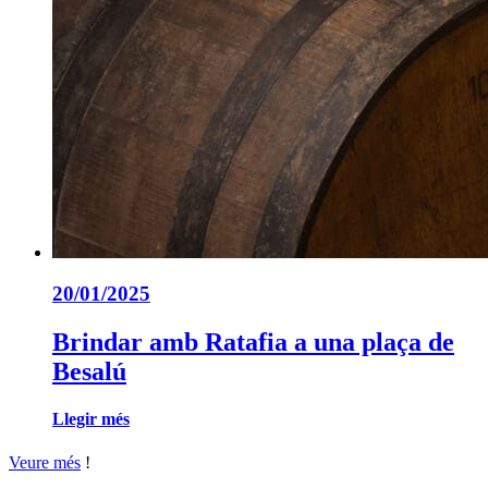
20/01/2025
Brindar amb Ratafia a una plaça de
Besalú
Llegir més
Veure més
!