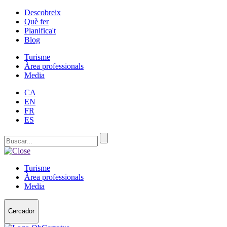
Descobreix
Què fer
Planifica't
Blog
Turisme
Àrea professionals
Media
CA
EN
FR
ES
Turisme
Àrea professionals
Media
Cercador