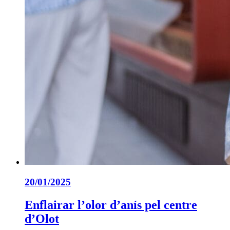
20/01/2025
Enflairar l’olor d’anís pel centre
d’Olot