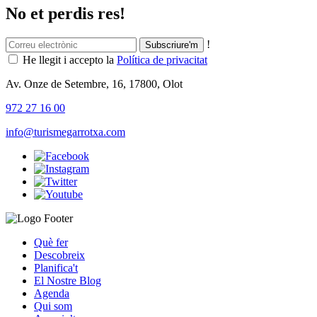
No et perdis res!
!
He llegit i accepto la
Política de privacitat
Av. Onze de Setembre, 16, 17800, Olot
972 27 16 00
info@turismegarrotxa.com
Què fer
Descobreix
Planifica't
El Nostre Blog
Agenda
Qui som