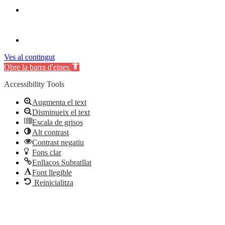
Ves al contingut
Obre la barra d'eines
Accessibility Tools
Augmenta el text
Disminueix el text
Escala de grisos
Alt contrast
Contrast negatiu
Fons clar
Enllaços Subratllat
Font llegible
Reinicialitza