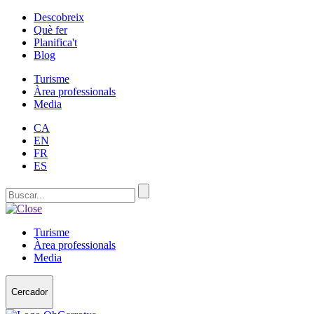
Descobreix
Què fer
Planifica't
Blog
Turisme
Àrea professionals
Media
CA
EN
FR
ES
Turisme
Àrea professionals
Media
Cercador