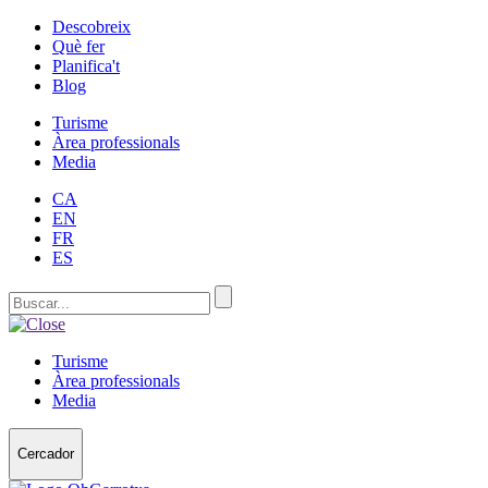
Descobreix
Què fer
Planifica't
Blog
Turisme
Àrea professionals
Media
CA
EN
FR
ES
Turisme
Àrea professionals
Media
Cercador